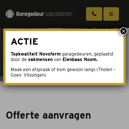
×
ACTIE
Garagedeur met loopdeur
Sectionaaldeuren
Topkwaliteit Novoferm
garagedeuren, geplaatst
door de
vakmensen
van
Elenbaas Noom.
Puien voor de garage (Aluport)
Maak een afspraak of kom gewoon langs (Tholen –
Goes- Vlissingen)
Openslaande deuren (Duoport)
Kanteldeuren
Brochure aanvragen
Offerte aanvragen
Over ons