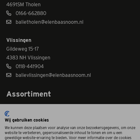
4691SM Tholen
0166-662880
balietholen@elenbaasnoom.nl
Vlissingen
Gildeweg 15-17
4383 NH Vlissingen
0118-441904
balievlissingen@elenbaasnoom.nl
Assortiment
Garagedeur met loopdeur
Wij gebruiken cookies
Sectionaaldeuren
We kunnen deze plaatsen voor analyse van onze bezoekersgegevens, om onze
Puien voor de garage (Aluport)
website te verbeteren, gepersonaliseerde inhoud te tonen en om u een
geweldige website-ervaring te bieden. Voor meer informatie over de cookies
Openslaande deuren (Duoport)