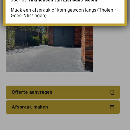
Maak een afspraak of kom gewoon langs (Tholen –
Acties
Goes- Vlissingen)
Afspraak maken
Contact
Offerte aanvragen
Afspraak maken