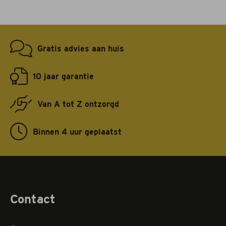
Gratis advies aan huis
10 jaar garantie
Van A tot Z ontzorgd
Binnen 4 uur geplaatst
Contact