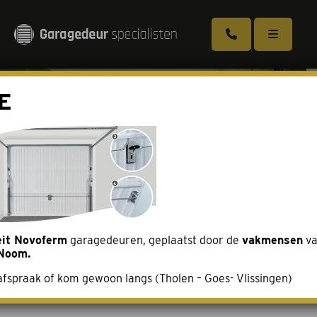
E
Garagedeur met loopdeur
Sectionaaldeuren
Puien voor de garage (Aluport)
Openslaande deuren (Duoport)
Kanteldeuren
eit Novoferm
garagedeuren, geplaatst door de
vakmensen
va
Noom.
Brochure aanvragen
kanteldeuren_banner_de
fspraak of kom gewoon langs (Tholen – Goes- Vlissingen)
Over ons