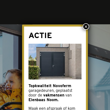
×
ACTIE
 loopdeur
Brochur
n
Over on
rage (Aluport)
Acties
ren (Duoport)
Afspraa
Topkwaliteit Novoferm
garagedeuren, geplaatst
door de
vakmensen
van
Contact
Elenbaas Noom.
Maak een afspraak of kom