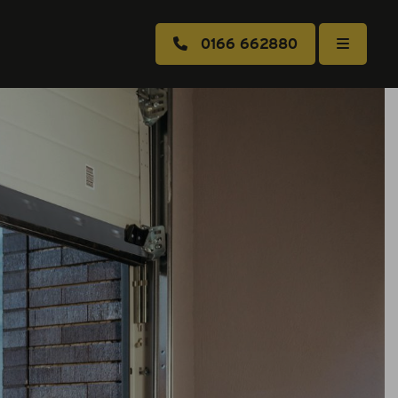
0166 662880
e aanvragen
s
k maken