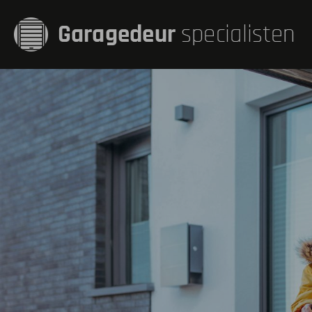
Garagedeur met
Sectionaaldeure
Puien voor de ga
Openslaande deu
Kanteldeuren