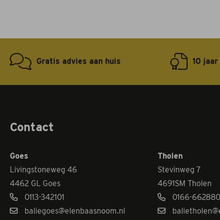
Gratis advies aan huis
10 jaar
Contact
Goes
Tholen
Livingstoneweg 46
Stevinweg 7
4462 GL Goes
4691SM Tholen
0113-342101
0166-66288
baliegoes@elenbaasnoom.nl
balietholen@