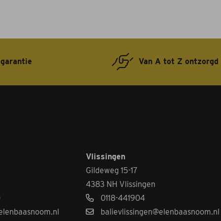
 garantie
Van A tot Z ontzorgd
Vlissingen
Gildeweg 15-17
4383 NH Vlissingen
0
0118-441904
elenbaasnoom.nl
balievlissingen@elenbaasnoom.nl